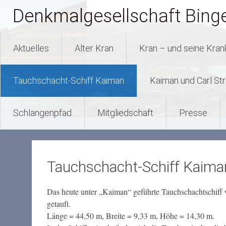
Zum
Denkmalgesellschaft Bing
Inhalt
springen
Aktuelles
Alter Kran
Kran – und seine Kra
Tauchschacht-Schiff Kaiman
Kaiman und Carl Str
Schlangenpfad
Mitgliedschaft
Presse
Tauchschacht-Schiff Kaima
Das heute unter „Kaiman“ geführte Tauchschachtschif
getauft.
Länge = 44,50 m, Breite = 9,33 m, Höhe = 14,30 m.