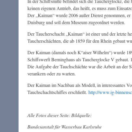
In der Schiffsmitte befindet sich die Taucherglocke, die
keinen eigenen Antrieb, das heißt, es muss zum Einsatz
Der „Kaiman“ wurde 2006 außer Dienst genommen, er ist
Duisburg und soll dem Museum zugeordnet werden.
Der Taucherschacht „Kaiman“ ist einer und der letzte h
Taucherschächten, die ab 1859 für den Rhein gebaut wu
Der Kaiman (damals noch K“aiser Wilhelm“) wurde 18
Schiffswerft Berninghaus als Taucherglocke V gebaut. 
Die Aufgabe der Tauchschächte war die Arbeit an der S
verankern oder zu warten.
Der Kaiman im Nachbau als Modell, in interessantes Vo
Tauchschachtschiffes erschließt.
http://www.ig-binnensc
Alle Fotos dieser Seite: Bildquelle:
Bundesanstalt für Wasserbau Karlsruhe